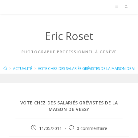
Skip
to
content
Eric Roset
PHOTOGRAPHE PROFESSIONNEL À GENÈVE
BLOG
>
ACTUALITÉ
>
VOTE CHEZ DES SALARIÉS GRÉVISTES DE LA MAISON DE VE
VOTE CHEZ DES SALARIÉS GRÉVISTES DE LA
MAISON DE VESSY
Publication
Commentaires
11/05/2011
0 commentaire
publiée :
de