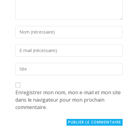
Enter
your
name
Enter
or
your
username
email
to
Saisir
address
comment
l’URL
to
de
comment
votre
site
Enregistrer mon nom, mon e-mail et mon site
(facultatif)
dans le navigateur pour mon prochain
commentaire.