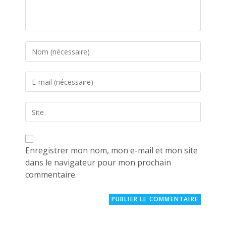
Enter
your
name
Enter
or
your
username
email
to
Saisir
address
comment
l’URL
to
de
comment
votre
site
Enregistrer mon nom, mon e-mail et mon site
(facultatif)
dans le navigateur pour mon prochain
commentaire.