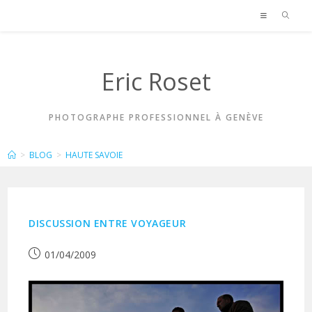
Skip
to
content
Eric Roset
PHOTOGRAPHE PROFESSIONNEL À GENÈVE
HAUTE SAVOIE
>
BLOG
>
HAUTE SAVOIE
DISCUSSION ENTRE VOYAGEUR
Publication
01/04/2009
publiée :