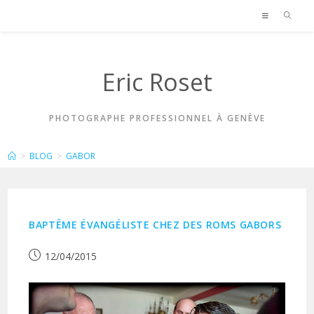
Skip
to
content
Eric Roset
PHOTOGRAPHE PROFESSIONNEL À GENÈVE
GABOR
>
BLOG
>
GABOR
BAPTÊME ÉVANGÉLISTE CHEZ DES ROMS GABORS
Publication
12/04/2015
publiée :