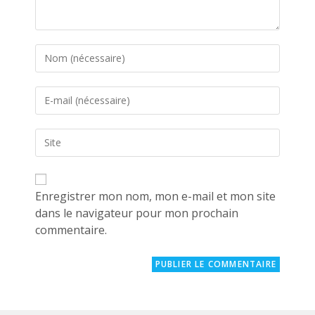
Enter
your
name
Enter
or
your
username
email
to
Saisir
address
comment
l’URL
to
de
comment
votre
site
Enregistrer mon nom, mon e-mail et mon site
(facultatif)
dans le navigateur pour mon prochain
commentaire.