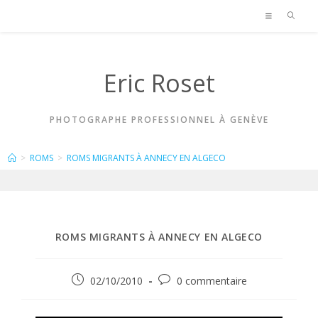
Skip
to
content
Eric Roset
PHOTOGRAPHE PROFESSIONNEL À GENÈVE
BLOG
>
ROMS
>
ROMS MIGRANTS À ANNECY EN ALGECO
ROMS MIGRANTS À ANNECY EN ALGECO
Publication
Commentaires
02/10/2010
0 commentaire
publiée :
de
la