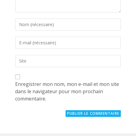
Enter
your
name
Enter
or
your
username
email
to
Saisir
address
comment
l’URL
to
de
comment
votre
site
Enregistrer mon nom, mon e-mail et mon site
(facultatif)
dans le navigateur pour mon prochain
commentaire.