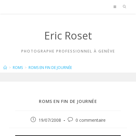
Skip
to
content
Eric Roset
PHOTOGRAPHE PROFESSIONNEL À GENÈVE
BLOG
>
ROMS
>
ROMS EN FIN DE JOURNÉE
ROMS EN FIN DE JOURNÉE
Publication
Commentaires
19/07/2008
0 commentaire
publiée :
de
la