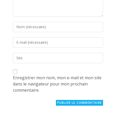
Enter
your
name
Enter
or
your
username
email
to
Saisir
address
comment
l’URL
to
de
comment
votre
site
Enregistrer mon nom, mon e-mail et mon site
(facultatif)
dans le navigateur pour mon prochain
commentaire.