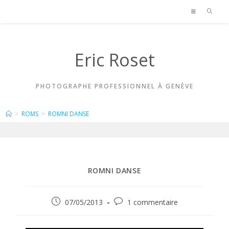
Skip
to
content
Eric Roset
PHOTOGRAPHE PROFESSIONNEL À GENÈVE
BLOG
>
ROMS
>
ROMNI DANSE
ROMNI DANSE
Publication
Commentaires
07/05/2013
1 commentaire
publiée :
de
la