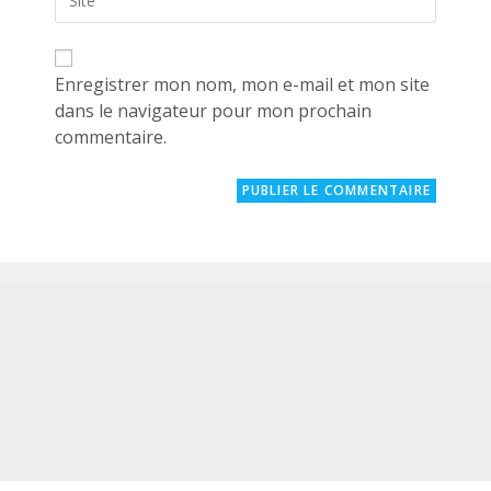
l’URL
to
de
comment
votre
site
Enregistrer mon nom, mon e-mail et mon site
(facultatif)
dans le navigateur pour mon prochain
commentaire.