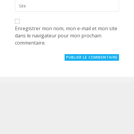
Saisir
address
comment
l’URL
to
de
comment
votre
site
Enregistrer mon nom, mon e-mail et mon site
(facultatif)
dans le navigateur pour mon prochain
commentaire.