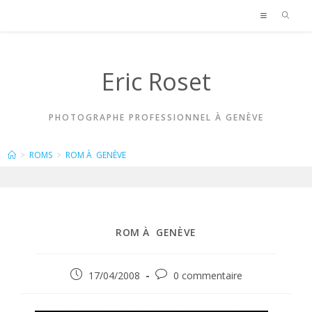
Skip
to
content
Eric Roset
PHOTOGRAPHE PROFESSIONNEL À GENÈVE
BLOG
>
ROMS
>
ROM À GENÈVE
ROM À GENÈVE
Publication
Commentaires
17/04/2008
0 commentaire
publiée :
de
la