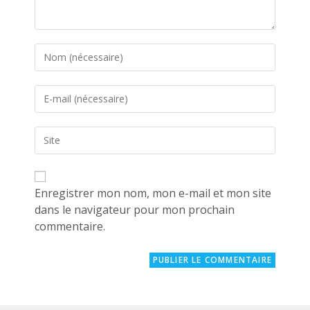
Enter
your
name
Enter
or
your
username
email
to
Saisir
address
comment
l’URL
to
de
comment
votre
site
Enregistrer mon nom, mon e-mail et mon site
(facultatif)
dans le navigateur pour mon prochain
commentaire.