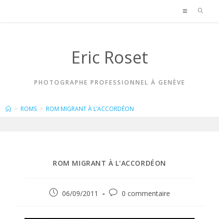
Skip
to
content
Eric Roset
PHOTOGRAPHE PROFESSIONNEL À GENÈVE
BLOG
>
ROMS
>
ROM MIGRANT À L’ACCORDÉON
ROM MIGRANT À L’ACCORDÉON
Publication
Commentaires
06/09/2011
0 commentaire
publiée :
de
la