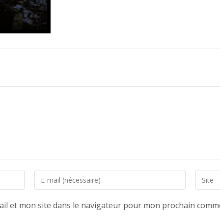
Enter
Saisir
your
l’URL
email
de
il et mon site dans le navigateur pour mon prochain comme
address
votre
to
site