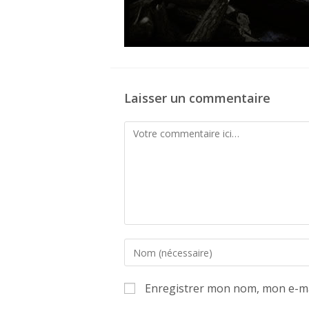
Laisser un commentaire
Comment
Enter
your
name
Enregistrer mon nom, mon e-ma
or
username