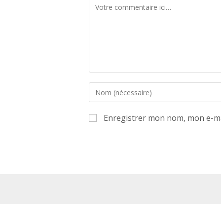
Comment
Enter
your
name
Enregistrer mon nom, mon e-ma
or
username
to
comment