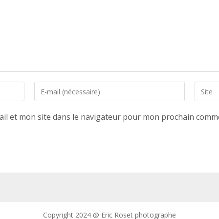
Enter
Saisir
your
l’URL
email
de
il et mon site dans le navigateur pour mon prochain comme
address
votre
to
site
comment
(facultat
Copyright 2024 @ Eric Roset photographe