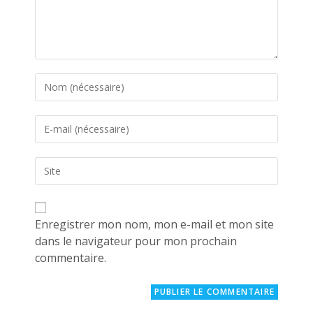
Enter
your
name
Enter
or
your
username
email
to
Saisir
address
comment
l’URL
to
de
comment
votre
site
Enregistrer mon nom, mon e-mail et mon site
(facultatif)
dans le navigateur pour mon prochain
commentaire.