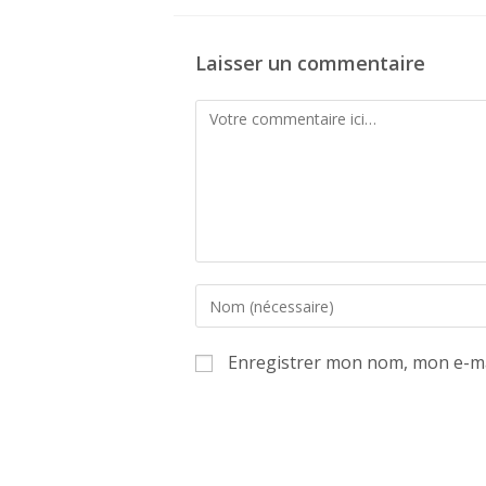
Laisser un commentaire
Comment
Enter
your
name
Enregistrer mon nom, mon e-ma
or
username
to
comment