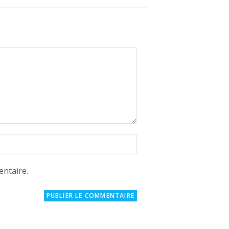
ntaire.
if)