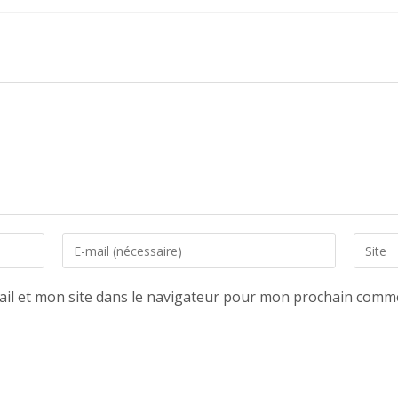
Enter
Saisir
your
l’URL
email
de
il et mon site dans le navigateur pour mon prochain comme
address
votre
to
site
comment
(facultat