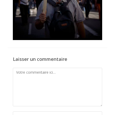
Laisser un commentaire
Comment
Enter