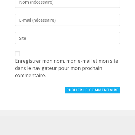
your
name
Enter
or
your
username
email
to
Saisir
address
comment
l’URL
to
de
comment
votre
site
Enregistrer mon nom, mon e-mail et mon site
(facultatif)
dans le navigateur pour mon prochain
commentaire.