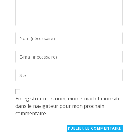
Enter
your
name
Enter
or
your
username
email
to
Saisir
address
comment
l’URL
to
de
comment
votre
site
Enregistrer mon nom, mon e-mail et mon site
(facultatif)
dans le navigateur pour mon prochain
commentaire.