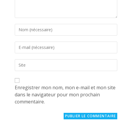
Enter
your
name
Enter
or
your
username
email
to
Saisir
address
comment
l’URL
to
de
comment
votre
site
Enregistrer mon nom, mon e-mail et mon site
(facultatif)
dans le navigateur pour mon prochain
commentaire.