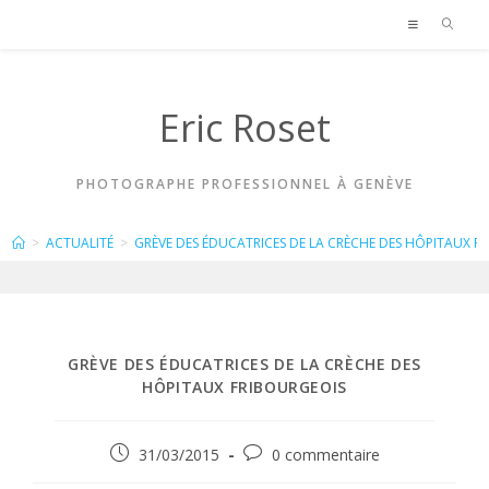
Skip
to
content
Eric Roset
PHOTOGRAPHE PROFESSIONNEL À GENÈVE
BLOG
>
ACTUALITÉ
>
GRÈVE DES ÉDUCATRICES DE LA CRÈCHE DES HÔPITAUX F
GRÈVE DES ÉDUCATRICES DE LA CRÈCHE DES
HÔPITAUX FRIBOURGEOIS
Publication
Commentaires
31/03/2015
0 commentaire
publiée :
de