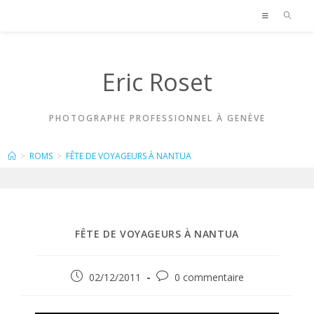
Skip
to
content
Eric Roset
PHOTOGRAPHE PROFESSIONNEL À GENÈVE
BLOG
>
ROMS
>
FÊTE DE VOYAGEURS À NANTUA
FÊTE DE VOYAGEURS À NANTUA
Publication
Commentaires
02/12/2011
0 commentaire
publiée :
de
la