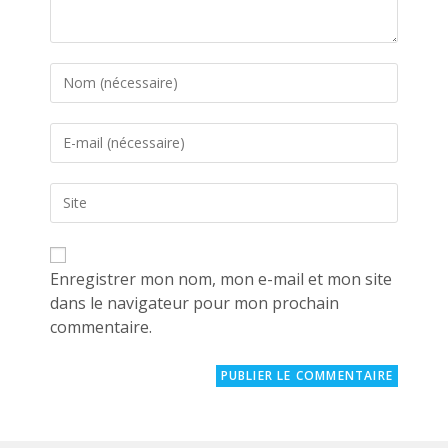
Enter
your
name
Enter
or
your
username
email
to
Saisir
address
comment
l’URL
to
de
comment
votre
site
Enregistrer mon nom, mon e-mail et mon site
(facultatif)
dans le navigateur pour mon prochain
commentaire.