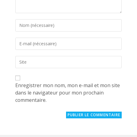
Enter
your
name
Enter
or
your
username
email
to
Saisir
address
comment
l’URL
to
de
comment
votre
site
Enregistrer mon nom, mon e-mail et mon site
(facultatif)
dans le navigateur pour mon prochain
commentaire.