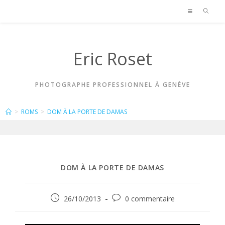
Skip
to
content
Eric Roset
PHOTOGRAPHE PROFESSIONNEL À GENÈVE
BLOG
>
ROMS
>
DOM À LA PORTE DE DAMAS
DOM À LA PORTE DE DAMAS
Publication
Commentaires
26/10/2013
0 commentaire
publiée :
de
la