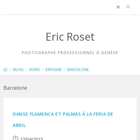
Skip
to
content
Eric Roset
PHOTOGRAPHE PROFESSIONNEL À GENÈVE
BARCELONE
>
BLOG
>
ROMS
>
ESPAGNE
>
BARCELONE
Barcelone
DANSE FLAMENCA ET PALMAS À LA FERIA DE
ABRIL
Publication
27/04/2015