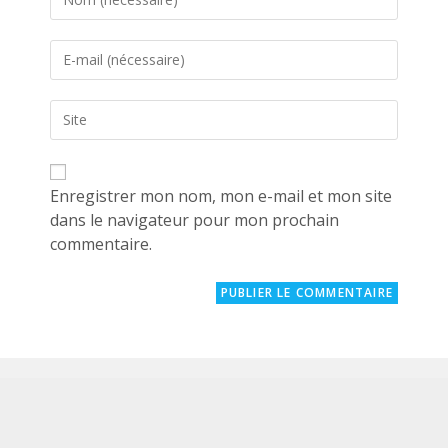
your
name
Enter
or
your
username
email
to
Saisir
address
comment
l’URL
to
de
comment
votre
site
Enregistrer mon nom, mon e-mail et mon site
(facultatif)
dans le navigateur pour mon prochain
commentaire.