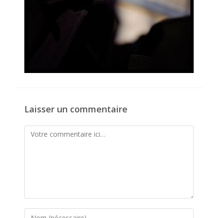
Laisser un commentaire
Comment
Enter