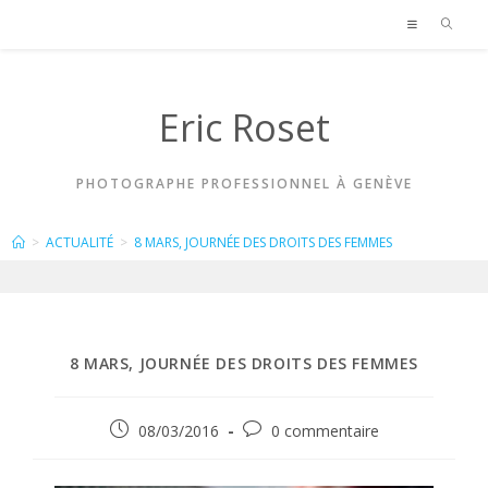
Skip
to
content
Eric Roset
PHOTOGRAPHE PROFESSIONNEL À GENÈVE
BLOG
>
ACTUALITÉ
>
8 MARS, JOURNÉE DES DROITS DES FEMMES
8 MARS, JOURNÉE DES DROITS DES FEMMES
Publication
Commentaires
08/03/2016
0 commentaire
publiée :
de
la