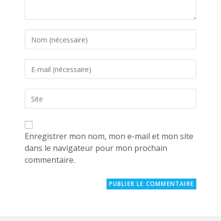
Enter
your
name
Enter
or
your
username
email
to
Saisir
address
comment
l’URL
to
de
comment
votre
site
Enregistrer mon nom, mon e-mail et mon site
(facultatif)
dans le navigateur pour mon prochain
commentaire.