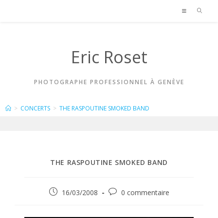
Skip
to
content
Eric Roset
PHOTOGRAPHE PROFESSIONNEL À GENÈVE
BLOG
>
CONCERTS
>
THE RASPOUTINE SMOKED BAND
THE RASPOUTINE SMOKED BAND
Publication
Commentaires
16/03/2008
0 commentaire
publiée :
de
la