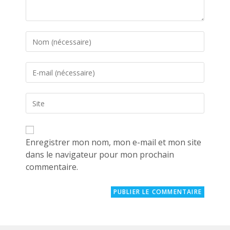
Enter
your
name
Enter
or
your
username
email
to
Saisir
address
comment
l’URL
to
de
comment
votre
site
Enregistrer mon nom, mon e-mail et mon site
(facultatif)
dans le navigateur pour mon prochain
commentaire.